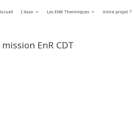
Accueil
L’Asso
Les ENR Thermiques
Votre projet ?
é mission EnR CDT
s