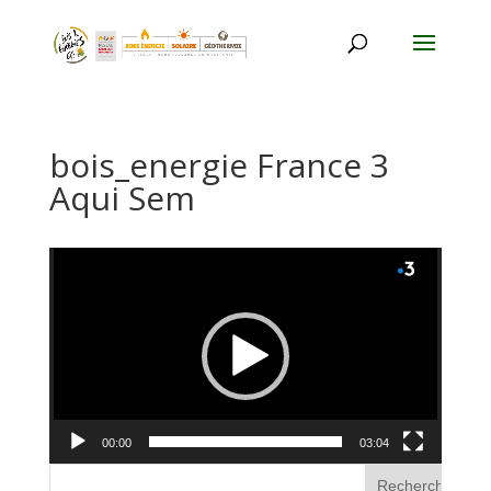
bois_energie France 3
Aqui Sem
Lecteur
vidéo
00:00
03:04